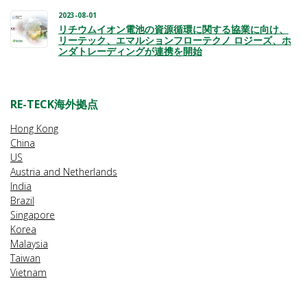
2023-08-01
リチウムイオン電池の資源循環に関する協業に向け、
リーテック、エマルションフローテクノ ロジーズ、ホ
ンダトレーディングが連携を開始
RE-TECK海外拠点
Hong Kong
China
US
Austria and Netherlands
India
Brazil
Singapore
Korea
Malaysia
Taiwan
Vietnam