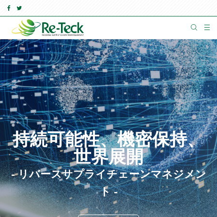
持続可能性、機密保持、
世界展開
- リバースサプライチェーンマネジメン
ト -