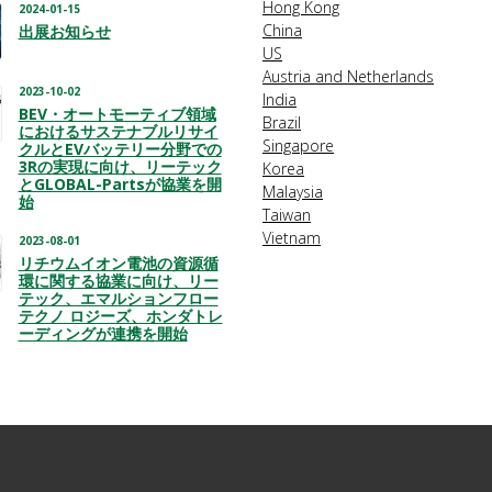
Hong Kong
2024-01-15
China
出展お知らせ
US
Austria and Netherlands
2023-10-02
India
BEV・オートモーティブ領域
Brazil
におけるサステナブルリサイ
Singapore
クルとEVバッテリー分野での
3Rの実現に向け、リーテック
Korea
とGLOBAL-Partsが協業を開
Malaysia
始
Taiwan
Vietnam
2023-08-01
リチウムイオン電池の資源循
環に関する協業に向け、リー
テック、エマルションフロー
テクノ ロジーズ、ホンダトレ
ーディングが連携を開始