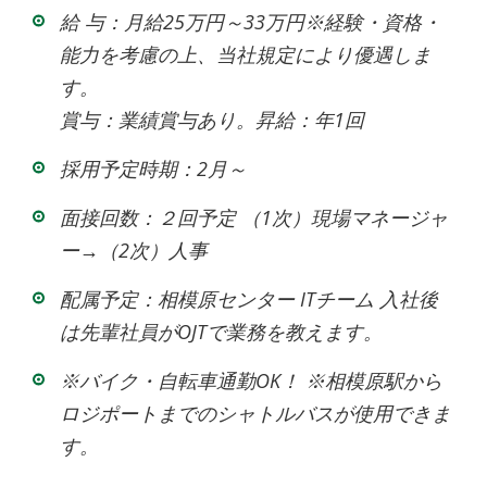
給 与：月給25万円～33万円※経験・資格・
能力を考慮の上、当社規定により優遇しま
す。
賞与：業績賞与あり。昇給：年1回
採用予定時期：2月～
面接回数：２回予定 （1次）現場マネージャ
ー→（2次）人事
配属予定：相模原センター ITチーム 入社後
は先輩社員がOJTで業務を教えます。
※バイク・自転車通勤OK！ ※相模原駅から
ロジポートまでのシャトルバスが使用できま
す。